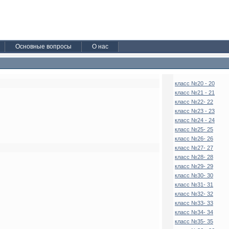
Основные вопросы
О нас
класс №20 - 20
класс №21 - 21
класс №22- 22
класс №23 - 23
класс №24 - 24
класс №25- 25
класс №26- 26
класс №27- 27
класс №28- 28
класс №29- 29
класс №30- 30
класс №31- 31
класс №32- 32
класс №33- 33
класс №34- 34
класс №35- 35