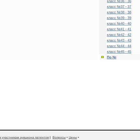
класс №36 - 36
класс №37 - 37
класс №38 - 38
класс №39 - 39
класс №40 - 40
класс №41 - 41
класс №42 - 42
класс №43 - 43
класс №44 - 44
класс №45 - 45
По №
к участникам аукциона патентов
|
Вопросы
•
Цены
•