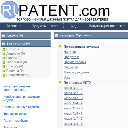
Патенты
Продать патент
Вход
Владельцам патентов
–
Категория:
Торг. знаки
Аккаунт [
]
–
Все патенты [
]
По товарным группам
Патенты
Напитки
Лицензии
(0)
Продукты*
Роялти
(0)
Прочие товары
Торг. знаки
(0)
Ноу-хау
(0)
Сладости
Проекты
(0)
Товары для дома
Предприятия
(0)
Услуги
По классам МКТУ
Интеллектуальная
класс №1 - 1
собственность
класс №2 - 2
Изобретения и полезные
класс №3 - 3
модели
класс №4 - 4
Промышленные образцы
класс №5 - 5
класс №6 - 6
Товарные знаки
класс №7 - 7
Патентные бюро
класс №8 - 8
Роспатент