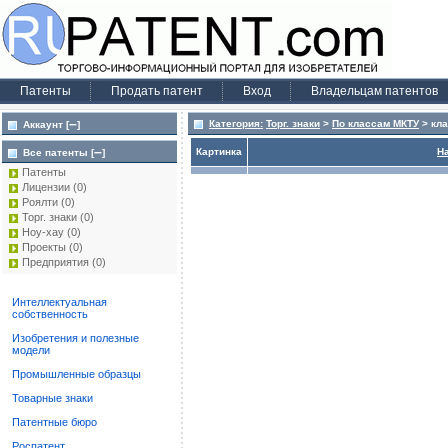
Патенты
Продать патент
Вход
Владельцам патентов
–
Категория:
Торг. знаки
>
По классам МКТУ
> кла
Аккаунт [
]
–
Картинка
Н
Все патенты [
]
Патенты
Лицензии
(0)
Роялти
(0)
Торг. знаки
(0)
Ноу-хау
(0)
Проекты
(0)
Предприятия
(0)
Интеллектуальная
собственность
Изобретения и полезные
модели
Промышленные образцы
Товарные знаки
Патентные бюро
Роспатент