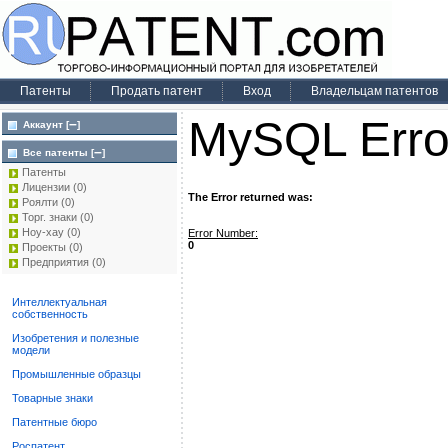
Патенты
Продать патент
Вход
Владельцам патентов
MySQL Erro
–
Аккаунт [
]
–
Все патенты [
]
Патенты
Лицензии
(0)
The Error returned was:
Роялти
(0)
Торг. знаки
(0)
Ноу-хау
(0)
Error Number:
0
Проекты
(0)
Предприятия
(0)
Интеллектуальная
собственность
Изобретения и полезные
модели
Промышленные образцы
Товарные знаки
Патентные бюро
Роспатент